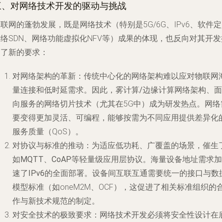
三、对网络技术开发的驱动与挑战
联网的蓬勃发展，既是网络技术（特别是5G/6G、IPv6、软件
络SDN、网络功能虚拟化NFV等）成果的体现，也反向对其开发
出了新的要求：
对网络架构的革新
：传统中心化的网络架构难以应对物联网
量连接和低时延需求。因此，
雾计算/边缘计算网络架构
、
面
向服务的网络切片技术
（尤其在5G中）成为研发热点。网络
要变得更加灵活、可编程，能够按需为不同应用提供差异化
服务质量（QoS）。
对协议与标准的推动
：为适应低功耗、广覆盖的场景，催生
如
MQTT、CoAP
等轻量级应用层协议。海量设备地址需求加
速了
IPv6
的全面部署。设备间互联互通需要统一的接口与数
模型标准（如oneM2M、OCF），这促进了相关标准组织的
作与新技术规范的制定。
对安全技术的极致要求
：网络技术开发必须将安全性设计在