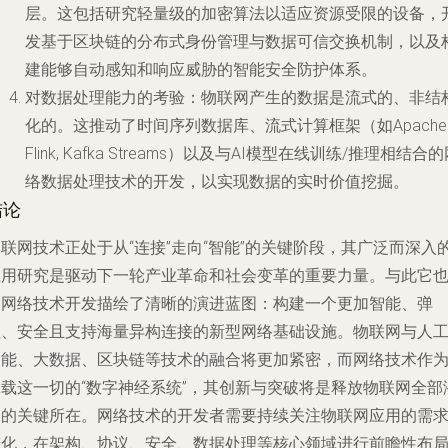
层。这包括研究轻量级的加密算法以适应资源受限的设备，
发基于区块链的分布式身份管理与数据可信交换机制，以及
建能够自动感知和响应威胁的智能安全防护体系。
对数据处理能力的考验
：物联网产生的数据是流式的、非结
化的。这推动了
时间序列数据库
、
流式计算框架
（如Apache
Flink, Kafka Streams）以及与AI模型在线训练/推理相结合
络数据处理技术的开发，以实现数据的实时价值挖掘。
结论
联网技术正处于从“连接”走向“智能”的关键阶段，其广泛而深入
应用研究是驱动下一轮产业革命和社会变革的重要力量。与此它
为网络技术开发描绘了清晰的演进蓝图：构建一个更加智能、弹
性、安全且支持海量异构连接的新型网络基础设施。物联网与人
智能、大数据、区块链等技术的融合将更加紧密，而网络技术作
承载这一切的“数字神经系统”，其创新与突破将是释放物联网全部
力的关键所在。网络技术的开发者需要持续关注物联网应用的需
变化，在架构、协议、安全、数据处理等核心领域进行前瞻性布