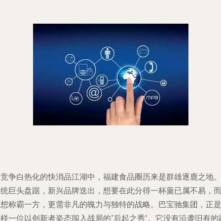
在竞争白热化的快消品江湖中，福建食品圈历来是群雄逐鹿之地
传统巨头盘踞，新兴品牌迭出，想要在此分得一杯羹已属不易，
若想称霸一方，更需非凡的魄力与独特的战略。巴宝驰集团，正
这样一位以创新者姿态闯入战局的“后起之秀”。它没有沿袭旧有的