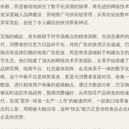
径依赖，而是敏锐地抓住了数字化浪潮的脉搏，将先进的网络技
开发深度融入品牌建设、营销推广与供应链管理，从而在短短数
间异军突起，创造了令人瞩目的快消界新神话。
巴宝驰的崛起，首先根植于对市场痛点的精准洞察。在信息爆炸
时代，消费者的注意力日益碎片化，传统广告的效用正在递减。
宝驰没有选择巨额的电视广告投放，而是将资源倾斜于构建自主
数字生态。他们组建了顶尖的网络技术开发团队，从零开始搭建
集品牌官网、电商平台、社交媒体矩阵、会员体系于一体的数字
中枢。这个中枢不仅是销售渠道，更是与消费者直接对话、收集
手数据、进行精准用户画像的超级触点。通过大数据分析，巴宝
能够实时追踪市场趋势，预测消费偏好，从而指导产品研发的快
代，实现“需求—研发—生产—上市”的敏捷闭环。一款新口味零
概念到上架，周期被大幅压缩，这种“快反”能力正是传统食品企业
以企及的优势。