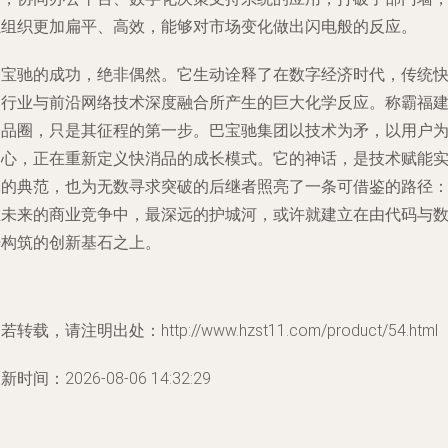
让组织更加扁平、高效，能够对市场变化做出闪电般的反应。
巴宝驰的成功，绝非偶然。它生动诠释了在数字经济时代，传统
消行业与前沿网络技术深度融合所产生的巨大化学反应。称霸福
食品圈，只是其征程的第一步。巴宝驰集团以技术为矛，以用户
中心，正在重新定义快消品的成长模式。它的神话，是技术赋能
体的典范，也为无数寻求突破的后继者照亮了一条可借鉴的路径
在未来的商业竞争中，最深远的护城河，或许就建立在由代码与
据构筑的创新基石之上。
若转载，请注明出处：http://www.hzst11.com/product/54.html
新时间：2026-08-06 14:32:29