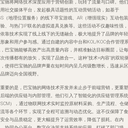
巴宝驰将网络技术深度应用于营销创新，玩转了流量与口碑。他
利用社交媒体平台，发起极具话题性的互动营销活动，如基于
BS（地理位置服务）的线下寻宝游戏、AR（增强现实）互动包
体验、与热门IP联名的虚拟道具兑换等。这些活动不仅趣味性强，
更依靠技术实现了线上线下的无缝融合，极大地提升了品牌的年
形象和用户参与感。通过自建的内容中台和KOL/KOC合作管理
统，巴宝驰能够高效产出高质量内容，并精准触达目标圈层，让
一次传播都有的放矢，实现了品效合一。这种“技术+内容”的双轮
动，使得巴宝驰的品牌声量在短时间内呈几何级数增长，迅速从
域品牌迈向全国视野。
更重要的是，巴宝驰的网络技术开发并未止步于前端营销，更重
了后端的供应链与内部管理。他们引入了智能化的供应链管理系
（SCM），通过物联网技术实时监控原材料采购、生产流程、仓
物流等各个环节，实现了全程可追溯与动态优化。这不仅保障了
品安全与品质稳定，更大幅提升了运营效率，降低了损耗。在内
部，协同办公平台、数字化决策支持系统的应用，打破了部门墙